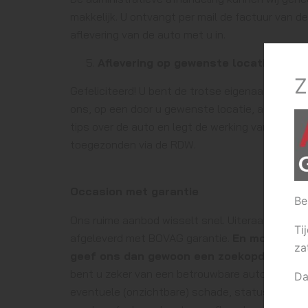
makkelijk. U ontvangt per mail de factuur van d
aflevering van de auto met u in.
Aflevering op gewenste locatie
Z
Gefeliciteerd! U bent de trotse eigenaar van ee
ons, op een door u gewenste locatie, afgelever
tips over de auto en legt de werking van de auto 
toegezonden via de RDW.
Occasion met garantie
Be
Ons ruime aanbod wisselt snel. Uiteraard word
Ti
afgeleverd met BOVAG garantie.
En mocht de a
za
geef ons dan gewoon een zoekopdracht!
V
bent u zeker van een betrouwbare auto. Wij voer
Da
eventuele (onzichtbare) schade, status van de a