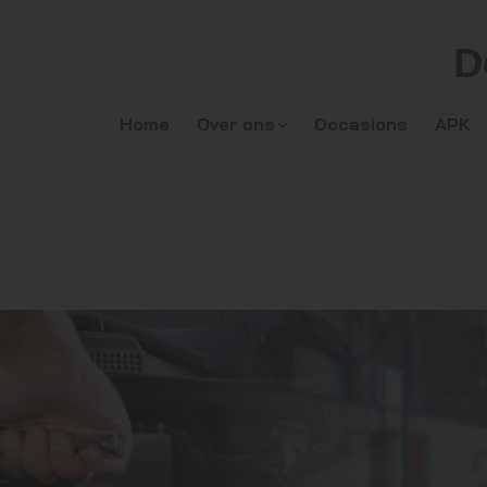
D
Home
Over ons
Occasions
APK