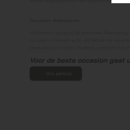
worden afgeleverd met een afleverbeurt en indi
Occasion financieren
Wij helpen u graag bij de eventuele financierin
occasion of nieuwe auto, wij hebben de expertis
Geen kleine lettertjes, duidelijk, overzichtelijk 
Voor de beste occasion gaat u
Ons aanbod