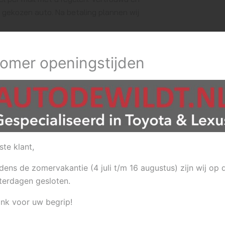
e gekozen auto. Na betaling plannen wij
omer openingstijden
n prachtige occasion. De auto wordt door
d. Onze medewerker geeft u praktische
uit. De autoregistratie krijgt u per post
ste klant,
en
al onze occasions
vanaf € 4.500,=
jdens de zomervakantie (4 juli t/m 16 augustus) zijn wij op 
uto van uw dromen er niet bijstaan,
terdagen gesloten.
ia ons landelijke netwerk van occasions
en natuurlijk een inspectie uit op
nk voor uw begrip!
uto, tellerstand, etc. Al onze auto’s