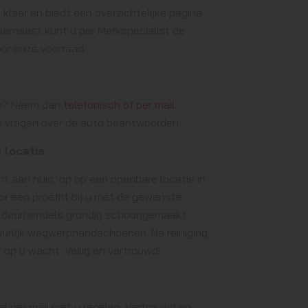
laar en biedt een overzichtelijke pagina
aarnaast kunt u per Merkspecialist de
or onze voorraad.
en? Neem dan
telefonisch of per mail
e vragen over de auto beantwoorden.
 locatie
it aan huis, op op een openbare locatie in
r een proefrit bij u met de gewenste
en deurhendels grondig schoongemaakt.
tuurlijk wegwerphandschoenen. Na reiniging
 op u wacht. Veilig en vertrouwd!
l per mail met u regelen. Vertrouwd en