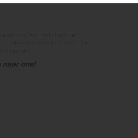
en nodig APK.
g van uw auto. Voor een betrouwbare
e in huis om u van A tot Z te begeleiden.
en transparant.
 naar ons!