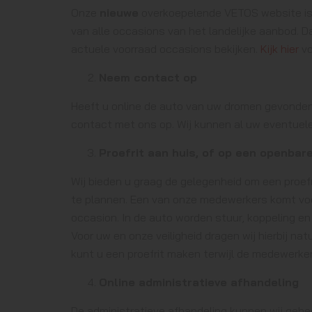
Onze
nieuwe
overkoepelende VETOS website is k
van alle occasions van het landelijke aanbod. D
actuele voorraad occasions bekijken.
Kijk hier
vo
Neem contact op
Heeft u online de auto van uw dromen gevond
contact met ons op. Wij kunnen al uw eventuel
Proefrit aan huis, of op een openbare
Wij bieden u graag de gelegenheid om een proefr
te plannen. Een van onze medewerkers komt voo
occasion. In de auto worden stuur, koppeling 
Voor uw en onze veiligheid dragen wij hierbij na
kunt u een proefrit maken terwijl de medewerker
Online administratieve afhandeling
De administratieve afhandeling kunnen wij gehee