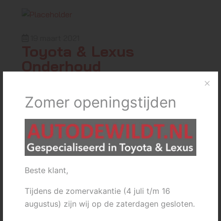
19 maart 2021
Toyota & Lexus
Onderhoud
Wij hanteren een duidelijk onderhoudssysteem,
met voor de Toyota en Lexus modellen vaste
Zomer openingstijden
standaard prijzen! Ook voor de 'oudere' Toyota en
Lexus modellen hebben wij scherpe onderhouds-
en reparatie tarieven, en alles…
Lees meer
Beste klant,
Tijdens de zomervakantie (4 juli t/m 16
augustus) zijn wij op de zaterdagen gesloten.