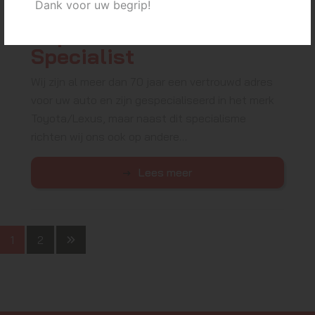
Dank voor uw begrip!
19 maart 2021
Japanse Auto
Specialist
Wij zijn al meer dan 70 jaar een vertrouwd adres
voor uw auto en zijn gespecialiseerd in het merk
Toyota/Lexus, maar naast dit specialisme
richten wij ons ook op andere…
Lees meer
1
2